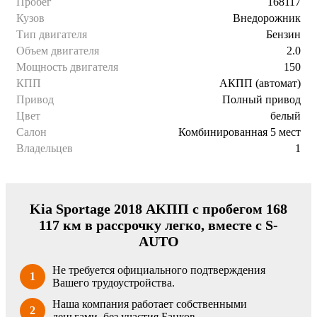
Пробег
168117
Кузов
Внедорожник
Тип двигателя
Бензин
Объем двигателя
2.0
Мощность двигателя
150
КПП
АКПП (автомат)
Привод
Полный привод
Цвет
белый
Салон
Комбинированная 5 мест
Владельцев
1
Kia Sportage 2018 АКПП с пробегом 168
117 км в рассрочку легко, вместе с S-
AUTO
Не требуется официального подтверждения
1
Вашего трудоустройства.
Наша компания работает собственными
2
деньгами, без участия Банков.