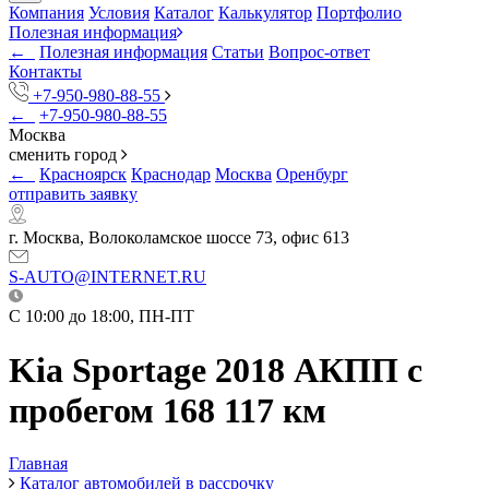
Компания
Условия
Каталог
Калькулятор
Портфолио
Полезная информация
←
Полезная информация
Статьи
Вопрос-ответ
Контакты
+7-950-980-88-55
←
+7-950-980-88-55
Москва
сменить город
←
Красноярск
Краснодар
Москва
Оренбург
отправить заявку
г. Москва, Волоколамское шоссе 73, офис 613
S-AUTO@INTERNET.RU
C 10:00 до 18:00, ПН-ПТ
Kia Sportage 2018 АКПП с
пробегом 168 117 км
Главная
Каталог автомобилей в рассрочку