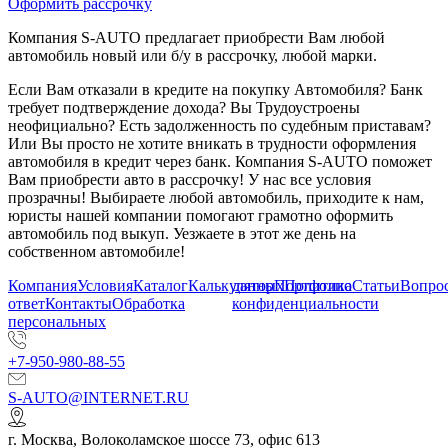
Оформить рассрочку
Компания S-AUTO предлагает приобрести Вам любой
автомобиль новый или б/у в рассрочку, любой марки.
Если Вам отказали в кредите на покупку Автомобиля? Банк
требует подтверждение дохода? Вы Трудоустроены
неофициально? Есть задолженность по судебным приставам?
Или Вы просто не хотите вникать в трудности оформления
автомобиля в кредит через банк. Компания S-AUTO поможет
Вам приобрести авто в рассрочку! У нас все условия
прозрачны! Выбираете любой автомобиль, приходите к нам,
юристы нашей компании помогают грамотно оформить
автомобиль под выкуп. Уезжаете в этот же день на
собственном автомобиле!
Компания
Условия
Каталог
Калькулятор
данных
Портфолио
Политика
Статьи
Вопрос
ответ
Контакты
Обработка
конфиденциальности
персональных
+7-950-980-88-55
S-AUTO@INTERNET.RU
г.
Москва
,
Волоколамское шоссе 73, офис 613