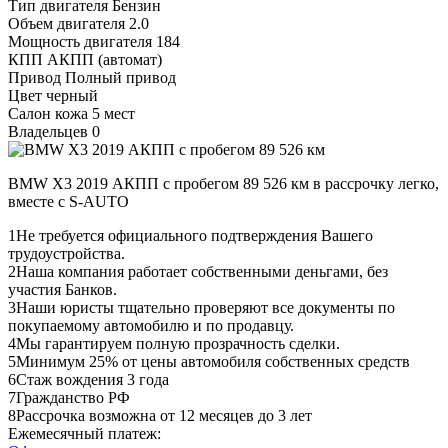
Тип двигателя
Бензин
Объем двигателя
2.0
Мощность двигателя
184
КПП
АКПП (автомат)
Привод
Полный привод
Цвет
черный
Салон
кожа 5 мест
Владельцев
0
BMW X3 2019 АКПП с пробегом 89 526 км в рассрочку легко,
вместе с S-AUTO
1
Не требуется официального подтверждения Вашего
трудоустройства.
2
Наша компания работает собственными деньгами, без
участия Банков.
3
Наши юристы тщательно проверяют все документы по
покупаемому автомобилю и по продавцу.
4
Мы гарантируем полную прозрачность сделки.
5
Минимум 25% от цены автомобиля собственных средств
6
Стаж вождения 3 года
7
Гражданство РФ
8
Рассрочка возможна от 12 месяцев до 3 лет
Ежемесячный платеж: