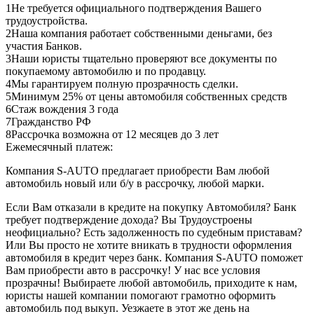
1
Не требуется официального подтверждения Вашего
трудоустройства.
2
Наша компания работает собственными деньгами, без
участия Банков.
3
Наши юристы тщательно проверяют все документы по
покупаемому автомобилю и по продавцу.
4
Мы гарантируем полную прозрачность сделки.
5
Минимум 25% от цены автомобиля собственных средств
6
Стаж вождения 3 года
7
Гражданство РФ
8
Рассрочка возможна от 12 месяцев до 3 лет
Ежемесячный платеж:
Компания S-AUTO предлагает приобрести Вам любой
автомобиль новый или б/у в рассрочку, любой марки.
Если Вам отказали в кредите на покупку Автомобиля? Банк
требует подтверждение дохода? Вы Трудоустроены
неофициально? Есть задолженность по судебным приставам?
Или Вы просто не хотите вникать в трудности оформления
автомобиля в кредит через банк. Компания S-AUTO поможет
Вам приобрести авто в рассрочку! У нас все условия
прозрачны! Выбираете любой автомобиль, приходите к нам,
юристы нашей компании помогают грамотно оформить
автомобиль под выкуп. Уезжаете в этот же день на