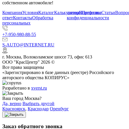
собственном автомобиле!
Компания
Условия
Каталог
Калькулятор
данных
Портфолио
Политика
Статьи
Вопрос
ответ
Контакты
Обработка
конфиденциальности
персональных
+7-950-980-88-55
S-AUTO@INTERNET.RU
г.
Москва
,
Волоколамское шоссе 73, офис 613
ООО "КрасЦентр" 2026 ©
Все права защищены
«Зарегистрировано в базе данных (реестре) Российского
авторского общества КОПИРУС»
Разработано в
xverst.ru
Ваш город Москва?
Да, верно
Выбрать другой
Красноярск
,
Краснодар
Оренбург
Заказ обратного звонка