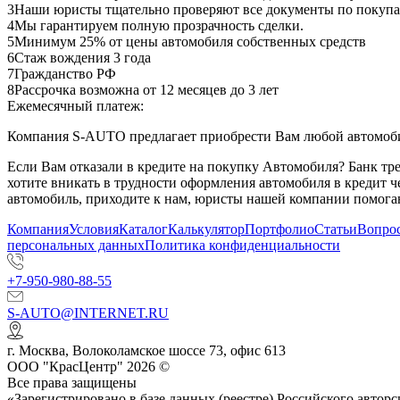
3
Наши юристы тщательно проверяют все документы по покупа
4
Мы гарантируем полную прозрачность сделки.
5
Минимум 25% от цены автомобиля собственных средств
6
Стаж вождения 3 года
7
Гражданство РФ
8
Рассрочка возможна от 12 месяцев до 3 лет
Ежемесячный платеж:
Компания S-AUTO предлагает приобрести Вам любой автомобил
Если Вам отказали в кредите на покупку Автомобиля? Банк т
хотите вникать в трудности оформления автомобиля в кредит 
автомобиль, приходите к нам, юристы нашей компании помогаю
Компания
Условия
Каталог
Калькулятор
Портфолио
Статьи
Вопрос
персональных данных
Политика конфиденциальности
+7-950-980-88-55
S-AUTO@INTERNET.RU
г.
Москва
,
Волоколамское шоссе 73, офис 613
ООО "КрасЦентр" 2026 ©
Все права защищены
«Зарегистрировано в базе данных (реестре) Российского авт