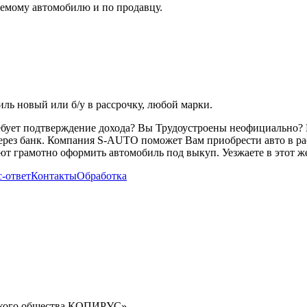
емому автомобилю и по продавцу.
ь новый или б/у в рассрочку, любой марки.
ребует подтверждение дохода? Вы Трудоустроены неофициально? 
через банк. Компания S-AUTO поможет Вам приобрести авто в ра
т грамотно оформить автомобиль под выкуп. Уезжаете в этот же
-ответ
Контакты
Обработка
орского общества КОПИРУС»