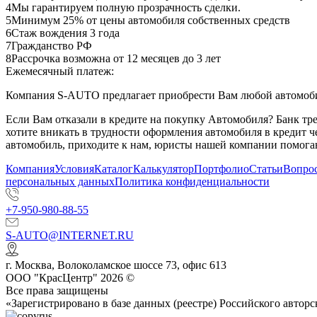
4
Мы гарантируем полную прозрачность сделки.
5
Минимум 25% от цены автомобиля собственных средств
6
Стаж вождения 3 года
7
Гражданство РФ
8
Рассрочка возможна от 12 месяцев до 3 лет
Ежемесячный платеж:
Компания S-AUTO предлагает приобрести Вам любой автомобил
Если Вам отказали в кредите на покупку Автомобиля? Банк т
хотите вникать в трудности оформления автомобиля в кредит 
автомобиль, приходите к нам, юристы нашей компании помогаю
Компания
Условия
Каталог
Калькулятор
Портфолио
Статьи
Вопрос
персональных данных
Политика конфиденциальности
+7-950-980-88-55
S-AUTO@INTERNET.RU
г.
Москва
,
Волоколамское шоссе 73, офис 613
ООО "КрасЦентр" 2026 ©
Все права защищены
«Зарегистрировано в базе данных (реестре) Российского авт