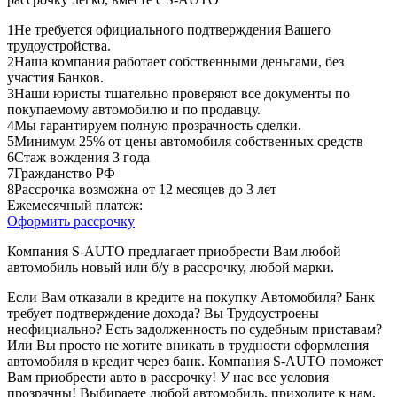
1
Не требуется официального подтверждения Вашего
трудоустройства.
2
Наша компания работает собственными деньгами, без
участия Банков.
3
Наши юристы тщательно проверяют все документы по
покупаемому автомобилю и по продавцу.
4
Мы гарантируем полную прозрачность сделки.
5
Минимум 25% от цены автомобиля собственных средств
6
Стаж вождения 3 года
7
Гражданство РФ
8
Рассрочка возможна от 12 месяцев до 3 лет
Ежемесячный платеж:
Оформить рассрочку
Компания S-AUTO предлагает приобрести Вам любой
автомобиль новый или б/у в рассрочку, любой марки.
Если Вам отказали в кредите на покупку Автомобиля? Банк
требует подтверждение дохода? Вы Трудоустроены
неофициально? Есть задолженность по судебным приставам?
Или Вы просто не хотите вникать в трудности оформления
автомобиля в кредит через банк. Компания S-AUTO поможет
Вам приобрести авто в рассрочку! У нас все условия
прозрачны! Выбираете любой автомобиль, приходите к нам,