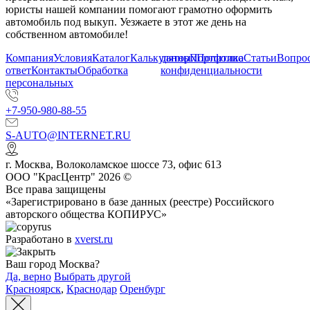
юристы нашей компании помогают грамотно оформить
автомобиль под выкуп. Уезжаете в этот же день на
собственном автомобиле!
Компания
Условия
Каталог
Калькулятор
данных
Портфолио
Политика
Статьи
Вопрос
ответ
Контакты
Обработка
конфиденциальности
персональных
+7-950-980-88-55
S-AUTO@INTERNET.RU
г.
Москва
,
Волоколамское шоссе 73, офис 613
ООО "КрасЦентр" 2026 ©
Все права защищены
«Зарегистрировано в базе данных (реестре) Российского
авторского общества КОПИРУС»
Разработано в
xverst.ru
Ваш город Москва?
Да, верно
Выбрать другой
Красноярск
,
Краснодар
Оренбург