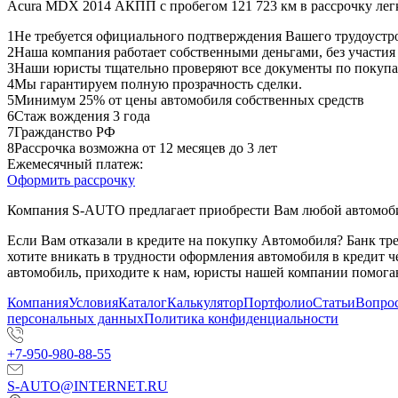
Acura MDX 2014 АКПП с пробегом 121 723 км в рассрочку лег
1
Не требуется официального подтверждения Вашего трудоустр
2
Наша компания работает собственными деньгами, без участия
3
Наши юристы тщательно проверяют все документы по покупа
4
Мы гарантируем полную прозрачность сделки.
5
Минимум 25% от цены автомобиля собственных средств
6
Стаж вождения 3 года
7
Гражданство РФ
8
Рассрочка возможна от 12 месяцев до 3 лет
Ежемесячный платеж:
Оформить рассрочку
Компания S-AUTO предлагает приобрести Вам любой автомобил
Если Вам отказали в кредите на покупку Автомобиля? Банк т
хотите вникать в трудности оформления автомобиля в кредит 
автомобиль, приходите к нам, юристы нашей компании помогаю
Компания
Условия
Каталог
Калькулятор
Портфолио
Статьи
Вопрос
персональных данных
Политика конфиденциальности
+7-950-980-88-55
S-AUTO@INTERNET.RU