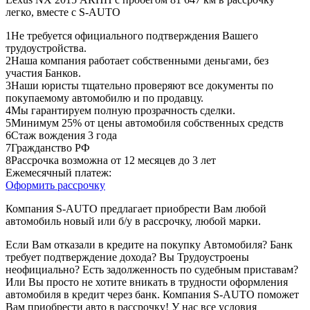
легко, вместе с S-AUTO
1
Не требуется официального подтверждения Вашего
трудоустройства.
2
Наша компания работает собственными деньгами, без
участия Банков.
3
Наши юристы тщательно проверяют все документы по
покупаемому автомобилю и по продавцу.
4
Мы гарантируем полную прозрачность сделки.
5
Минимум 25% от цены автомобиля собственных средств
6
Стаж вождения 3 года
7
Гражданство РФ
8
Рассрочка возможна от 12 месяцев до 3 лет
Ежемесячный платеж:
Оформить рассрочку
Компания S-AUTO предлагает приобрести Вам любой
автомобиль новый или б/у в рассрочку, любой марки.
Если Вам отказали в кредите на покупку Автомобиля? Банк
требует подтверждение дохода? Вы Трудоустроены
неофициально? Есть задолженность по судебным приставам?
Или Вы просто не хотите вникать в трудности оформления
автомобиля в кредит через банк. Компания S-AUTO поможет
Вам приобрести авто в рассрочку! У нас все условия