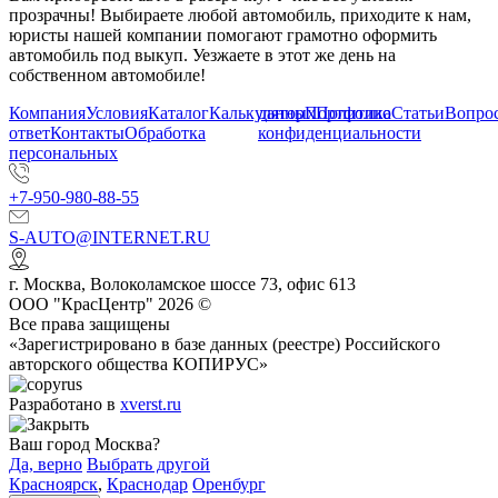
прозрачны! Выбираете любой автомобиль, приходите к нам,
юристы нашей компании помогают грамотно оформить
автомобиль под выкуп. Уезжаете в этот же день на
собственном автомобиле!
Компания
Условия
Каталог
Калькулятор
данных
Портфолио
Политика
Статьи
Вопрос
ответ
Контакты
Обработка
конфиденциальности
персональных
+7-950-980-88-55
S-AUTO@INTERNET.RU
г.
Москва
,
Волоколамское шоссе 73, офис 613
ООО "КрасЦентр" 2026 ©
Все права защищены
«Зарегистрировано в базе данных (реестре) Российского
авторского общества КОПИРУС»
Разработано в
xverst.ru
Ваш город Москва?
Да, верно
Выбрать другой
Красноярск
,
Краснодар
Оренбург