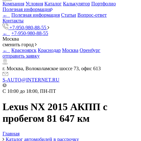
Компания
Условия
Каталог
Калькулятор
Портфолио
Полезная информация
←
Полезная информация
Статьи
Вопрос-ответ
Контакты
+7-950-980-88-55
←
+7-950-980-88-55
Москва
сменить город
←
Красноярск
Краснодар
Москва
Оренбург
отправить заявку
г. Москва, Волоколамское шоссе 73, офис 613
S-AUTO@INTERNET.RU
C 10:00 до 18:00, ПН-ПТ
Lexus NX 2015 АКПП с
пробегом 81 647 км
Главная
Каталог автомобилей в рассрочку