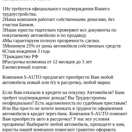
1
Не требуется официального подтверждения Вашего
трудоустройства.
2
Наша компания работает собственными деньгами, без
участия Банков.
3
Наши юристы тщательно проверяют все документы по
покупаемому автомобилю и по продавцу.
4
Мы гарантируем полную прозрачность сделки.
5
Минимум 25% от цены автомобиля собственных средств
6
Стаж вождения 3 года
7
Гражданство РФ
8
Рассрочка возможна от 12 месяцев до 3 лет
Ежемесячный платеж:
Компания S-AUTO предлагает приобрести Вам любой
автомобиль новый или б/у в рассрочку, любой марки.
Если Вам отказали в кредите на покупку Автомобиля? Банк
требует подтверждение дохода? Вы Трудоустроены
неофициально? Есть задолженность по судебным приставам?
Или Вы просто не хотите вникать в трудности оформления
автомобиля в кредит через банк. Компания S-AUTO поможет
Вам приобрести авто в рассрочку! У нас все условия
прозрачны! Выбираете любой автомобиль, приходите к нам,
юристы нашей компании помогают грамотно оформить