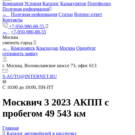
Компания
Условия
Каталог
Калькулятор
Портфолио
Полезная информация
←
Полезная информация
Статьи
Вопрос-ответ
Контакты
+7-950-980-88-55
←
+7-950-980-88-55
Москва
сменить город
←
Красноярск
Краснодар
Москва
Оренбург
отправить заявку
г. Москва, Волоколамское шоссе 73, офис 613
S-AUTO@INTERNET.RU
C 10:00 до 18:00, ПН-ПТ
Москвич 3 2023 АКПП с
пробегом 49 543 км
Главная
Каталог автомобилей в рассрочку