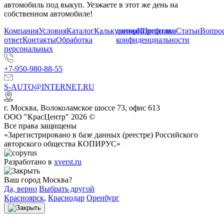
автомобиль под выкуп. Уезжаете в этот же день на
собственном автомобиле!
Компания
Условия
Каталог
Калькулятор
данных
Портфолио
Политика
Статьи
Вопрос
ответ
Контакты
Обработка
конфиденциальности
персональных
+7-950-980-88-55
S-AUTO@INTERNET.RU
г.
Москва
,
Волоколамское шоссе 73, офис 613
ООО "КрасЦентр" 2026 ©
Все права защищены
«Зарегистрировано в базе данных (реестре) Российского
авторского общества КОПИРУС»
Разработано в
xverst.ru
Ваш город Москва?
Да, верно
Выбрать другой
Красноярск
,
Краснодар
Оренбург