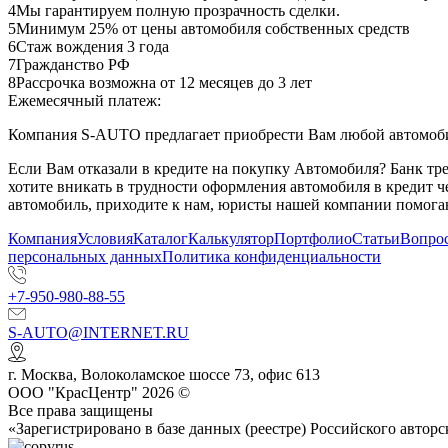
4
Мы гарантируем полную прозрачность сделки.
5
Минимум 25% от цены автомобиля собственных средств
6
Стаж вождения 3 года
7
Гражданство РФ
8
Рассрочка возможна от 12 месяцев до 3 лет
Ежемесячный платеж:
Компания S-AUTO предлагает приобрести Вам любой автомобил
Если Вам отказали в кредите на покупку Автомобиля? Банк т
хотите вникать в трудности оформления автомобиля в кредит 
автомобиль, приходите к нам, юристы нашей компании помогаю
Компания
Условия
Каталог
Калькулятор
Портфолио
Статьи
Вопрос
персональных данных
Политика конфиденциальности
+7-950-980-88-55
S-AUTO@INTERNET.RU
г.
Москва
,
Волоколамское шоссе 73, офис 613
ООО "КрасЦентр" 2026 ©
Все права защищены
«Зарегистрировано в базе данных (реестре) Российского авт