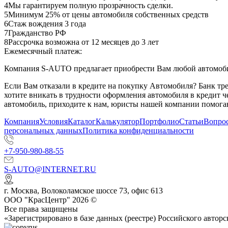
4
Мы гарантируем полную прозрачность сделки.
5
Минимум 25% от цены автомобиля собственных средств
6
Стаж вождения 3 года
7
Гражданство РФ
8
Рассрочка возможна от 12 месяцев до 3 лет
Ежемесячный платеж:
Компания S-AUTO предлагает приобрести Вам любой автомобил
Если Вам отказали в кредите на покупку Автомобиля? Банк т
хотите вникать в трудности оформления автомобиля в кредит 
автомобиль, приходите к нам, юристы нашей компании помогаю
Компания
Условия
Каталог
Калькулятор
Портфолио
Статьи
Вопрос
персональных данных
Политика конфиденциальности
+7-950-980-88-55
S-AUTO@INTERNET.RU
г.
Москва
,
Волоколамское шоссе 73, офис 613
ООО "КрасЦентр" 2026 ©
Все права защищены
«Зарегистрировано в базе данных (реестре) Российского авт