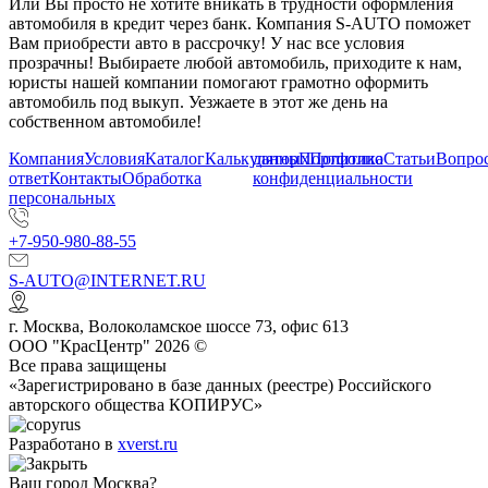
Или Вы просто не хотите вникать в трудности оформления
автомобиля в кредит через банк. Компания S-AUTO поможет
Вам приобрести авто в рассрочку! У нас все условия
прозрачны! Выбираете любой автомобиль, приходите к нам,
юристы нашей компании помогают грамотно оформить
автомобиль под выкуп. Уезжаете в этот же день на
собственном автомобиле!
Компания
Условия
Каталог
Калькулятор
данных
Портфолио
Политика
Статьи
Вопрос
ответ
Контакты
Обработка
конфиденциальности
персональных
+7-950-980-88-55
S-AUTO@INTERNET.RU
г.
Москва
,
Волоколамское шоссе 73, офис 613
ООО "КрасЦентр" 2026 ©
Все права защищены
«Зарегистрировано в базе данных (реестре) Российского
авторского общества КОПИРУС»
Разработано в
xverst.ru
Ваш город Москва?