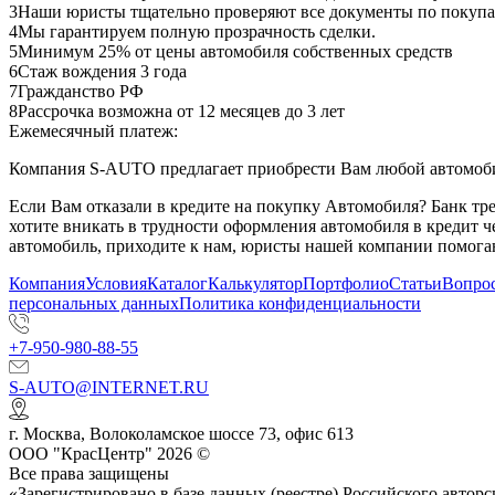
3
Наши юристы тщательно проверяют все документы по покупа
4
Мы гарантируем полную прозрачность сделки.
5
Минимум 25% от цены автомобиля собственных средств
6
Стаж вождения 3 года
7
Гражданство РФ
8
Рассрочка возможна от 12 месяцев до 3 лет
Ежемесячный платеж:
Компания S-AUTO предлагает приобрести Вам любой автомобил
Если Вам отказали в кредите на покупку Автомобиля? Банк т
хотите вникать в трудности оформления автомобиля в кредит 
автомобиль, приходите к нам, юристы нашей компании помогаю
Компания
Условия
Каталог
Калькулятор
Портфолио
Статьи
Вопрос
персональных данных
Политика конфиденциальности
+7-950-980-88-55
S-AUTO@INTERNET.RU
г.
Москва
,
Волоколамское шоссе 73, офис 613
ООО "КрасЦентр" 2026 ©
Все права защищены
«Зарегистрировано в базе данных (реестре) Российского авт