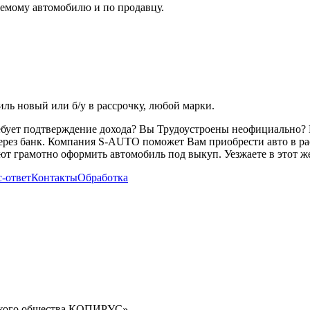
емому автомобилю и по продавцу.
ь новый или б/у в рассрочку, любой марки.
ребует подтверждение дохода? Вы Трудоустроены неофициально? 
через банк. Компания S-AUTO поможет Вам приобрести авто в ра
т грамотно оформить автомобиль под выкуп. Уезжаете в этот же
-ответ
Контакты
Обработка
орского общества КОПИРУС»