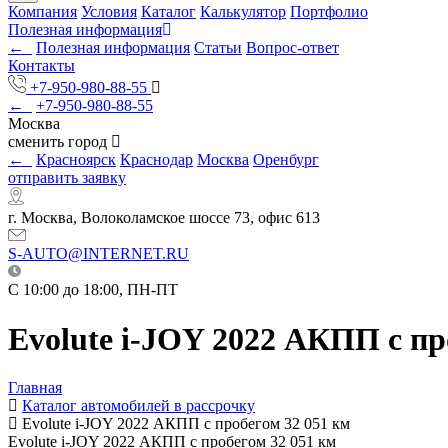
Компания
Условия
Каталог
Калькулятор
Портфолио
Полезная информация
←
Полезная информация
Статьи
Вопрос-ответ
Контакты
+7-950-980-88-55
←
+7-950-980-88-55
Москва
сменить город
←
Красноярск
Краснодар
Москва
Оренбург
отправить заявку
г. Москва, Волоколамское шоссе 73, офис 613
S-AUTO@INTERNET.RU
C 10:00 до 18:00, ПН-ПТ
Evolute i-JOY 2022 АКПП с пр
Главная
Каталог автомобилей в рассрочку
Evolute i-JOY 2022 АКПП с пробегом 32 051 км
Evolute i-JOY 2022 АКПП с пробегом 32 051 км