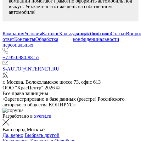
компании помогают грамотно оформить автомобиль под
выкуп. Уезжаете в этот же день на собственном
автомобиле!
Компания
Условия
Каталог
Калькулятор
данных
Портфолио
Политика
Статьи
Вопрос
ответ
Контакты
Обработка
конфиденциальности
персональных
+7-950-980-88-55
S-AUTO@INTERNET.RU
г.
Москва
,
Волоколамское шоссе 73, офис 613
ООО "КрасЦентр" 2026 ©
Все права защищены
«Зарегистрировано в базе данных (реестре) Российского
авторского общества КОПИРУС»
Разработано в
xverst.ru
Ваш город Москва?
Да, верно
Выбрать другой
Красноярск
,
Краснодар
Оренбург