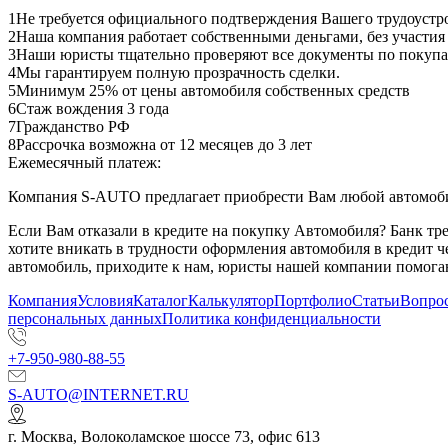
1
Не требуется официального подтверждения Вашего трудоустр
2
Наша компания работает собственными деньгами, без участия
3
Наши юристы тщательно проверяют все документы по покупа
4
Мы гарантируем полную прозрачность сделки.
5
Минимум 25% от цены автомобиля собственных средств
6
Стаж вождения 3 года
7
Гражданство РФ
8
Рассрочка возможна от 12 месяцев до 3 лет
Ежемесячный платеж:
Компания S-AUTO предлагает приобрести Вам любой автомобил
Если Вам отказали в кредите на покупку Автомобиля? Банк т
хотите вникать в трудности оформления автомобиля в кредит 
автомобиль, приходите к нам, юристы нашей компании помогаю
Компания
Условия
Каталог
Калькулятор
Портфолио
Статьи
Вопрос
персональных данных
Политика конфиденциальности
+7-950-980-88-55
S-AUTO@INTERNET.RU
г.
Москва
,
Волоколамское шоссе 73, офис 613