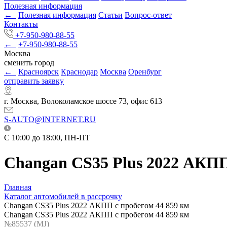
Полезная информация
←
Полезная информация
Статьи
Вопрос-ответ
Контакты
+7-950-980-88-55
←
+7-950-980-88-55
Москва
сменить город
←
Красноярск
Краснодар
Москва
Оренбург
отправить заявку
г. Москва, Волоколамское шоссе 73, офис 613
S-AUTO@INTERNET.RU
C 10:00 до 18:00, ПН-ПТ
Changan CS35 Plus 2022 АКПП
Главная
Каталог автомобилей в рассрочку
Changan CS35 Plus 2022 АКПП с пробегом 44 859 км
Changan CS35 Plus 2022 АКПП с пробегом 44 859 км
№85537 (МJ)