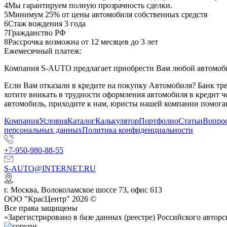
4
Мы гарантируем полную прозрачность сделки.
5
Минимум 25% от цены автомобиля собственных средств
6
Стаж вождения 3 года
7
Гражданство РФ
8
Рассрочка возможна от 12 месяцев до 3 лет
Ежемесячный платеж:
Компания S-AUTO предлагает приобрести Вам любой автомобил
Если Вам отказали в кредите на покупку Автомобиля? Банк т
хотите вникать в трудности оформления автомобиля в кредит 
автомобиль, приходите к нам, юристы нашей компании помогаю
Компания
Условия
Каталог
Калькулятор
Портфолио
Статьи
Вопрос
персональных данных
Политика конфиденциальности
+7-950-980-88-55
S-AUTO@INTERNET.RU
г.
Москва
,
Волоколамское шоссе 73, офис 613
ООО "КрасЦентр" 2026 ©
Все права защищены
«Зарегистрировано в базе данных (реестре) Российского авт