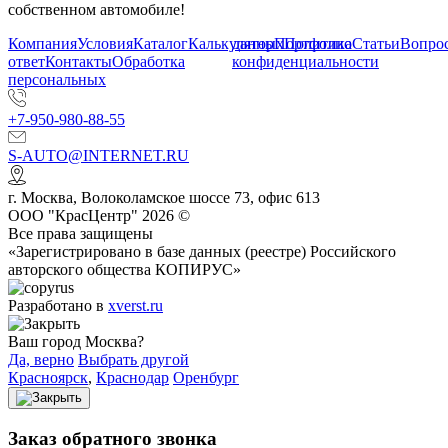
собственном автомобиле!
Компания
Условия
Каталог
Калькулятор
данных
Портфолио
Политика
Статьи
Вопрос
ответ
Контакты
Обработка
конфиденциальности
персональных
+7-950-980-88-55
S-AUTO@INTERNET.RU
г.
Москва
,
Волоколамское шоссе 73, офис 613
ООО "КрасЦентр" 2026 ©
Все права защищены
«Зарегистрировано в базе данных (реестре) Российского
авторского общества КОПИРУС»
Разработано в
xverst.ru
Ваш город Москва?
Да, верно
Выбрать другой
Красноярск
,
Краснодар
Оренбург
Заказ обратного звонка