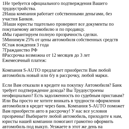
1
Не требуется официального подтверждения Вашего
трудоустройства.
2
Наша компания работает собственными деньгами, без
участия Банков.
3
Наши юристы тщательно проверяют все документы по
покупаемому автомобилю и по продавцу.
4
Мы гарантируем полную прозрачность сделки.
5
Минимум 25% от цены автомобиля собственных средств
6
Стаж вождения 3 года
7
Гражданство РФ
8
Рассрочка возможна от 12 месяцев до 3 лет
Ежемесячный платеж:
Компания S-AUTO предлагает приобрести Вам любой
автомобиль новый или б/у в рассрочку, любой марки.
Если Вам отказали в кредите на покупку Автомобиля? Банк
требует подтверждение дохода? Вы Трудоустроены
неофициально? Есть задолженность по судебным приставам?
Или Вы просто не хотите вникать в трудности оформления
автомобиля в кредит через банк. Компания S-AUTO поможет
Вам приобрести авто в рассрочку! У нас все условия
прозрачны! Выбираете любой автомобиль, приходите к нам,
юристы нашей компании помогают грамотно оформить
автомобиль под выкуп. Уезжаете в этот же день на