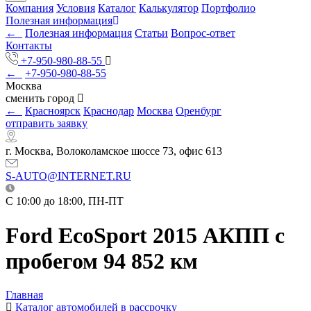
Компания
Условия
Каталог
Калькулятор
Портфолио
Полезная информация
←
Полезная информация
Статьи
Вопрос-ответ
Контакты
+7-950-980-88-55
←
+7-950-980-88-55
Москва
сменить город
←
Красноярск
Краснодар
Москва
Оренбург
отправить заявку
г. Москва, Волоколамское шоссе 73, офис 613
S-AUTO@INTERNET.RU
C 10:00 до 18:00, ПН-ПТ
Ford EcoSport 2015 АКПП с
пробегом 94 852 км
Главная
Каталог автомобилей в рассрочку