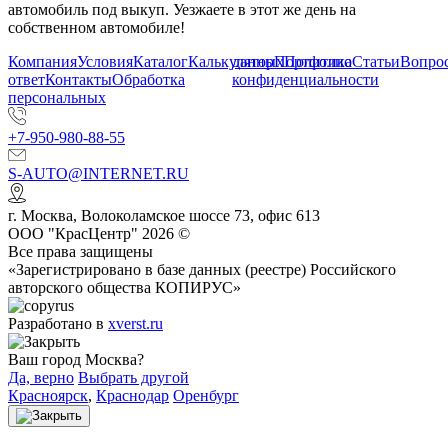
автомобиль под выкуп. Уезжаете в этот же день на
собственном автомобиле!
Компания
Условия
Каталог
Калькулятор
данных
Портфолио
Политика
Статьи
Вопрос
ответ
Контакты
Обработка
конфиденциальности
персональных
+7-950-980-88-55
S-AUTO@INTERNET.RU
г.
Москва
,
Волоколамское шоссе 73, офис 613
ООО "КрасЦентр" 2026 ©
Все права защищены
«Зарегистрировано в базе данных (реестре) Российского
авторского общества КОПИРУС»
Разработано в
xverst.ru
Ваш город Москва?
Да, верно
Выбрать другой
Красноярск
,
Краснодар
Оренбург