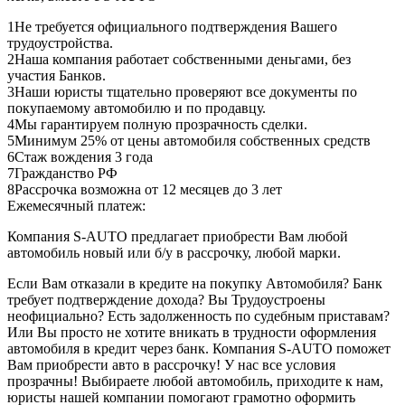
1
Не требуется официального подтверждения Вашего
трудоустройства.
2
Наша компания работает собственными деньгами, без
участия Банков.
3
Наши юристы тщательно проверяют все документы по
покупаемому автомобилю и по продавцу.
4
Мы гарантируем полную прозрачность сделки.
5
Минимум 25% от цены автомобиля собственных средств
6
Стаж вождения 3 года
7
Гражданство РФ
8
Рассрочка возможна от 12 месяцев до 3 лет
Ежемесячный платеж:
Компания S-AUTO предлагает приобрести Вам любой
автомобиль новый или б/у в рассрочку, любой марки.
Если Вам отказали в кредите на покупку Автомобиля? Банк
требует подтверждение дохода? Вы Трудоустроены
неофициально? Есть задолженность по судебным приставам?
Или Вы просто не хотите вникать в трудности оформления
автомобиля в кредит через банк. Компания S-AUTO поможет
Вам приобрести авто в рассрочку! У нас все условия
прозрачны! Выбираете любой автомобиль, приходите к нам,
юристы нашей компании помогают грамотно оформить