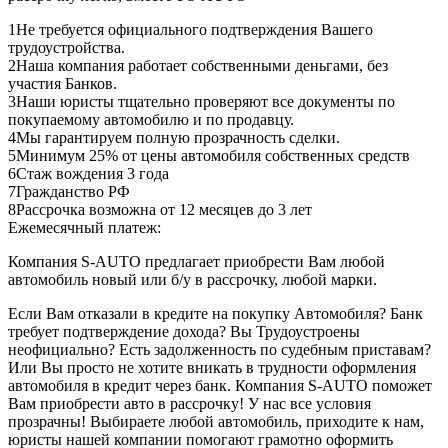
1
Не требуется официального подтверждения Вашего
трудоустройства.
2
Наша компания работает собственными деньгами, без
участия Банков.
3
Наши юристы тщательно проверяют все документы по
покупаемому автомобилю и по продавцу.
4
Мы гарантируем полную прозрачность сделки.
5
Минимум 25% от цены автомобиля собственных средств
6
Стаж вождения 3 года
7
Гражданство РФ
8
Рассрочка возможна от 12 месяцев до 3 лет
Ежемесячный платеж:
Компания S-AUTO предлагает приобрести Вам любой
автомобиль новый или б/у в рассрочку, любой марки.
Если Вам отказали в кредите на покупку Автомобиля? Банк
требует подтверждение дохода? Вы Трудоустроены
неофициально? Есть задолженность по судебным приставам?
Или Вы просто не хотите вникать в трудности оформления
автомобиля в кредит через банк. Компания S-AUTO поможет
Вам приобрести авто в рассрочку! У нас все условия
прозрачны! Выбираете любой автомобиль, приходите к нам,
юристы нашей компании помогают грамотно оформить