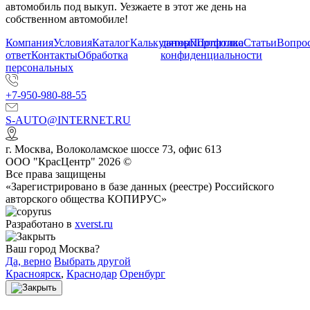
автомобиль под выкуп. Уезжаете в этот же день на
собственном автомобиле!
Компания
Условия
Каталог
Калькулятор
данных
Портфолио
Политика
Статьи
Вопрос
ответ
Контакты
Обработка
конфиденциальности
персональных
+7-950-980-88-55
S-AUTO@INTERNET.RU
г.
Москва
,
Волоколамское шоссе 73, офис 613
ООО "КрасЦентр" 2026 ©
Все права защищены
«Зарегистрировано в базе данных (реестре) Российского
авторского общества КОПИРУС»
Разработано в
xverst.ru
Ваш город Москва?
Да, верно
Выбрать другой
Красноярск
,
Краснодар
Оренбург