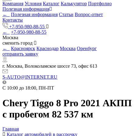
Компания
Условия
Каталог
Калькулятор
Портфолио
Полезная информация
←
Полезная информация
Статьи
Вопрос-ответ
Контакты
+7-950-980-88-55
←
+7-950-980-88-55
Москва
сменить город
←
Красноярск
Краснодар
Москва
Оренбург
отправить заявку
г. Москва, Волоколамское шоссе 73, офис 613
S-AUTO@INTERNET.RU
C 10:00 до 18:00, ПН-ПТ
Chery Tiggo 8 Pro 2021 АКПП
с пробегом 82 537 км
Главная
Каталог автомобилей в рассрочку