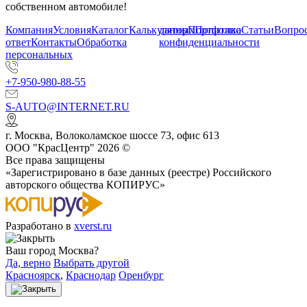
собственном автомобиле!
Компания
Условия
Каталог
Калькулятор
данных
Портфолио
Политика
Статьи
Вопрос
ответ
Контакты
Обработка
конфиденциальности
персональных
+7-950-980-88-55
S-AUTO@INTERNET.RU
г.
Москва
,
Волоколамское шоссе 73, офис 613
ООО "КрасЦентр" 2026 ©
Все права защищены
«Зарегистрировано в базе данных (реестре) Российского
авторского общества КОПИРУС»
Разработано в
xverst.ru
Ваш город Москва?
Да, верно
Выбрать другой
Красноярск
,
Краснодар
Оренбург