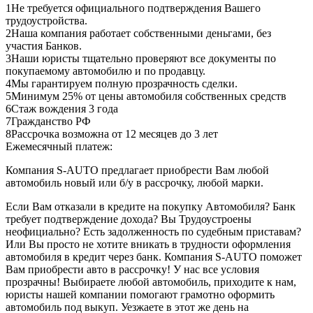
1
Не требуется официального подтверждения Вашего
трудоустройства.
2
Наша компания работает собственными деньгами, без
участия Банков.
3
Наши юристы тщательно проверяют все документы по
покупаемому автомобилю и по продавцу.
4
Мы гарантируем полную прозрачность сделки.
5
Минимум 25% от цены автомобиля собственных средств
6
Стаж вождения 3 года
7
Гражданство РФ
8
Рассрочка возможна от 12 месяцев до 3 лет
Ежемесячный платеж:
Компания S-AUTO предлагает приобрести Вам любой
автомобиль новый или б/у в рассрочку, любой марки.
Если Вам отказали в кредите на покупку Автомобиля? Банк
требует подтверждение дохода? Вы Трудоустроены
неофициально? Есть задолженность по судебным приставам?
Или Вы просто не хотите вникать в трудности оформления
автомобиля в кредит через банк. Компания S-AUTO поможет
Вам приобрести авто в рассрочку! У нас все условия
прозрачны! Выбираете любой автомобиль, приходите к нам,
юристы нашей компании помогают грамотно оформить
автомобиль под выкуп. Уезжаете в этот же день на