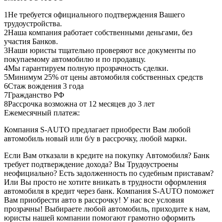
1
Не требуется официального подтверждения Вашего
трудоустройства.
2
Наша компания работает собственными деньгами, без
участия Банков.
3
Наши юристы тщательно проверяют все документы по
покупаемому автомобилю и по продавцу.
4
Мы гарантируем полную прозрачность сделки.
5
Минимум 25% от цены автомобиля собственных средств
6
Стаж вождения 3 года
7
Гражданство РФ
8
Рассрочка возможна от 12 месяцев до 3 лет
Ежемесячный платеж:
Компания S-AUTO предлагает приобрести Вам любой
автомобиль новый или б/у в рассрочку, любой марки.
Если Вам отказали в кредите на покупку Автомобиля? Банк
требует подтверждение дохода? Вы Трудоустроены
неофициально? Есть задолженность по судебным приставам?
Или Вы просто не хотите вникать в трудности оформления
автомобиля в кредит через банк. Компания S-AUTO поможет
Вам приобрести авто в рассрочку! У нас все условия
прозрачны! Выбираете любой автомобиль, приходите к нам,
юристы нашей компании помогают грамотно оформить