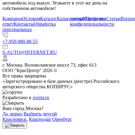
автомобиль под выкуп. Уезжаете в этот же день на
собственном автомобиле!
Компания
Условия
Каталог
Калькулятор
данных
Портфолио
Политика
Статьи
Вопрос
ответ
Контакты
Обработка
конфиденциальности
персональных
+7-950-980-88-55
S-AUTO@INTERNET.RU
г.
Москва
,
Волоколамское шоссе 73, офис 613
ООО "КрасЦентр" 2026 ©
Все права защищены
«Зарегистрировано в базе данных (реестре) Российского
авторского общества КОПИРУС»
Разработано в
xverst.ru
Ваш город Москва?
Да, верно
Выбрать другой
Красноярск
,
Краснодар
Оренбург