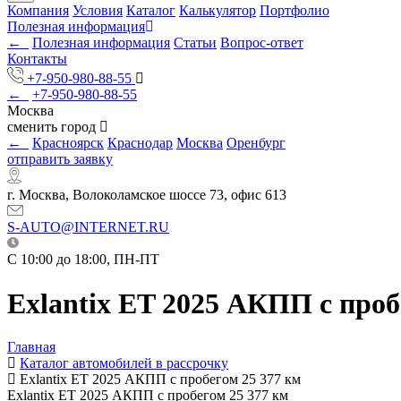
Компания
Условия
Каталог
Калькулятор
Портфолио
Полезная информация
←
Полезная информация
Статьи
Вопрос-ответ
Контакты
+7-950-980-88-55
←
+7-950-980-88-55
Москва
сменить город
←
Красноярск
Краснодар
Москва
Оренбург
отправить заявку
г. Москва, Волоколамское шоссе 73, офис 613
S-AUTO@INTERNET.RU
C 10:00 до 18:00, ПН-ПТ
Exlantix ET 2025 АКПП с проб
Главная
Каталог автомобилей в рассрочку
Exlantix ET 2025 АКПП с пробегом 25 377 км
Exlantix ET 2025 АКПП с пробегом 25 377 км