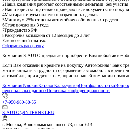
2
Наша компания работает собственными деньгами, без участия
3
Наши юристы тщательно проверяют все документы по покупа
4
Мы гарантируем полную прозрачность сделки.
5
Минимум 25% от цены автомобиля собственных средств
6
Стаж вождения 3 года
7
Гражданство РФ
8
Рассрочка возможна от 12 месяцев до 3 лет
Ежемесячный платеж:
Оформить рассрочку
Компания S-AUTO предлагает приобрести Вам любой автомобил
Если Вам отказали в кредите на покупку Автомобиля? Банк т
хотите вникать в трудности оформления автомобиля в кредит 
автомобиль, приходите к нам, юристы нашей компании помогаю
Компания
Условия
Каталог
Калькулятор
Портфолио
Статьи
Вопрос
персональных данных
Политика конфиденциальности
+7-950-980-88-55
S-AUTO@INTERNET.RU
г.
Москва
,
Волоколамское шоссе 73, офис 613