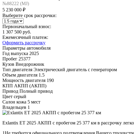
№88222 (МJ)
5 230 000 ₽
Выберите срок рассрочки:
Первоначальный взнос:
1 307 500 руб.
Ежемесячный платеж:
Оформить рассрочку
Параметры автомобиля
Год выпуска
2025
Пробег
25377
Кузов
Внедорожник
Тип двигателя
Электрический двигатель с генератором
Объем двигателя
1.5
Мощность двигателя
190
КПП
АКПП (АКПП)
Привод
Полный привод
Цвет
серый
Салон
кожа 5 мест
Владельцев
1
Exlantix ET 2025 АКПП с пробегом 25 377 км в рассрочку легк
1
Не требуется официального подтверждения Вашего трудоустр