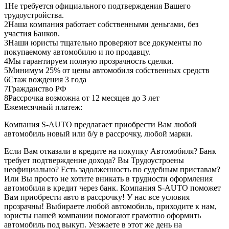
1
Не требуется официального подтверждения Вашего
трудоустройства.
2
Наша компания работает собственными деньгами, без
участия Банков.
3
Наши юристы тщательно проверяют все документы по
покупаемому автомобилю и по продавцу.
4
Мы гарантируем полную прозрачность сделки.
5
Минимум 25% от цены автомобиля собственных средств
6
Стаж вождения 3 года
7
Гражданство РФ
8
Рассрочка возможна от 12 месяцев до 3 лет
Ежемесячный платеж:
Компания S-AUTO предлагает приобрести Вам любой
автомобиль новый или б/у в рассрочку, любой марки.
Если Вам отказали в кредите на покупку Автомобиля? Банк
требует подтверждение дохода? Вы Трудоустроены
неофициально? Есть задолженность по судебным приставам?
Или Вы просто не хотите вникать в трудности оформления
автомобиля в кредит через банк. Компания S-AUTO поможет
Вам приобрести авто в рассрочку! У нас все условия
прозрачны! Выбираете любой автомобиль, приходите к нам,
юристы нашей компании помогают грамотно оформить
автомобиль под выкуп. Уезжаете в этот же день на