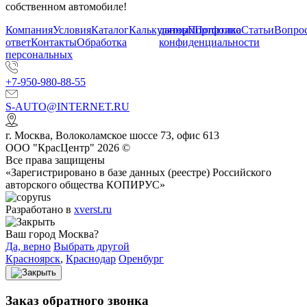
собственном автомобиле!
Компания
Условия
Каталог
Калькулятор
данных
Портфолио
Политика
Статьи
Вопрос
ответ
Контакты
Обработка
конфиденциальности
персональных
+7-950-980-88-55
S-AUTO@INTERNET.RU
г.
Москва
,
Волоколамское шоссе 73, офис 613
ООО "КрасЦентр" 2026 ©
Все права защищены
«Зарегистрировано в базе данных (реестре) Российского
авторского общества КОПИРУС»
Разработано в
xverst.ru
Ваш город Москва?
Да, верно
Выбрать другой
Красноярск
,
Краснодар
Оренбург
Заказ обратного звонка