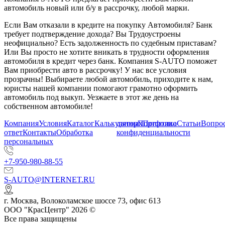
автомобиль новый или б/у в рассрочку, любой марки.
Если Вам отказали в кредите на покупку Автомобиля? Банк
требует подтверждение дохода? Вы Трудоустроены
неофициально? Есть задолженность по судебным приставам?
Или Вы просто не хотите вникать в трудности оформления
автомобиля в кредит через банк. Компания S-AUTO поможет
Вам приобрести авто в рассрочку! У нас все условия
прозрачны! Выбираете любой автомобиль, приходите к нам,
юристы нашей компании помогают грамотно оформить
автомобиль под выкуп. Уезжаете в этот же день на
собственном автомобиле!
Компания
Условия
Каталог
Калькулятор
данных
Портфолио
Политика
Статьи
Вопрос
ответ
Контакты
Обработка
конфиденциальности
персональных
+7-950-980-88-55
S-AUTO@INTERNET.RU
г.
Москва
,
Волоколамское шоссе 73, офис 613
ООО "КрасЦентр" 2026 ©
Все права защищены