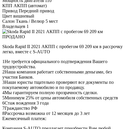
Мощность двигателя
110
КПП
АКПП (автомат)
Привод
Передний привод
Цвет
вишневый
Салон
Ткань / Велюр 5 мест
Владельцев
1
ПРОДАНО
Skoda Rapid II 2021 АКПП с пробегом 69 209 км в рассрочку
легко, вместе с S-AUTO
1
Не требуется официального подтверждения Вашего
трудоустройства.
2
Наша компания работает собственными деньгами, без
участия Банков.
3
Наши юристы тщательно проверяют все документы по
покупаемому автомобилю и по продавцу.
4
Мы гарантируем полную прозрачность сделки.
5
Минимум 25% от цены автомобиля собственных средств
6
Стаж вождения 3 года
7
Гражданство РФ
8
Рассрочка возможна от 12 месяцев до 3 лет
Ежемесячный платеж:
Компания S-AUTO предлагает приобрести Вам любой