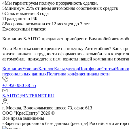
4
Мы гарантируем полную прозрачность сделки.
5
Минимум 25% от цены автомобиля собственных средств
6
Стаж вождения 3 года
7
Гражданство РФ
8
Рассрочка возможна от 12 месяцев до 3 лет
Ежемесячный платеж:
Компания S-AUTO предлагает приобрести Вам любой автомобил
Если Вам отказали в кредите на покупку Автомобиля? Банк т
хотите вникать в трудности оформления автомобиля в кредит 
автомобиль, приходите к нам, юристы нашей компании помогаю
Компания
Условия
Каталог
Калькулятор
Портфолио
Статьи
Вопрос
персональных данных
Политика конфиденциальности
+7-950-980-88-55
S-AUTO@INTERNET.RU
г.
Москва
,
Волоколамское шоссе 73, офис 613
ООО "КрасЦентр" 2026 ©
Все права защищены
«Зарегистрировано в базе данных (реестре) Российского авт