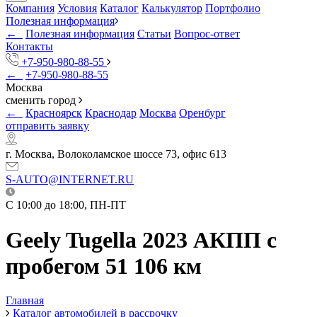
Компания
Условия
Каталог
Калькулятор
Портфолио
Полезная информация
←
Полезная информация
Статьи
Вопрос-ответ
Контакты
+7-950-980-88-55
←
+7-950-980-88-55
Москва
сменить город
←
Красноярск
Краснодар
Москва
Оренбург
отправить заявку
г. Москва, Волоколамское шоссе 73, офис 613
S-AUTO@INTERNET.RU
C 10:00 до 18:00, ПН-ПТ
Geely Tugella 2023 АКПП с
пробегом 51 106 км
Главная
Каталог автомобилей в рассрочку