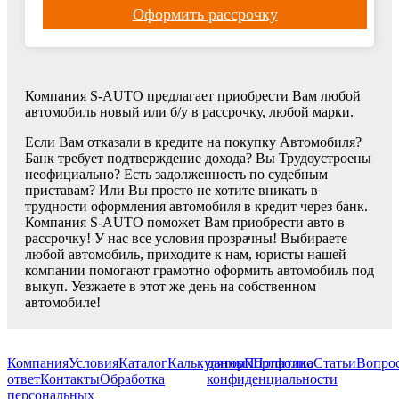
Оформить рассрочку
Компания S-AUTO предлагает приобрести Вам любой
автомобиль новый или б/у в рассрочку, любой марки.
Если Вам отказали в кредите на покупку Автомобиля?
Банк требует подтверждение дохода? Вы Трудоустроены
неофициально? Есть задолженность по судебным
приставам? Или Вы просто не хотите вникать в
трудности оформления автомобиля в кредит через банк.
Компания S-AUTO поможет Вам приобрести авто в
рассрочку! У нас все условия прозрачны! Выбираете
любой автомобиль, приходите к нам, юристы нашей
компании помогают грамотно оформить автомобиль под
выкуп. Уезжаете в этот же день на собственном
автомобиле!
Компания
Условия
Каталог
Калькулятор
данных
Портфолио
Политика
Статьи
Вопрос
ответ
Контакты
Обработка
конфиденциальности
персональных