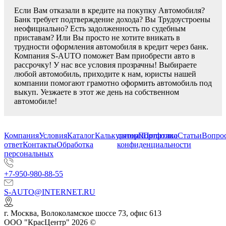
Если Вам отказали в кредите на покупку Автомобиля?
Банк требует подтверждение дохода? Вы Трудоустроены
неофициально? Есть задолженность по судебным
приставам? Или Вы просто не хотите вникать в
трудности оформления автомобиля в кредит через банк.
Компания S-AUTO поможет Вам приобрести авто в
рассрочку! У нас все условия прозрачны! Выбираете
любой автомобиль, приходите к нам, юристы нашей
компании помогают грамотно оформить автомобиль под
выкуп. Уезжаете в этот же день на собственном
автомобиле!
Компания
Условия
Каталог
Калькулятор
данных
Портфолио
Политика
Статьи
Вопрос
ответ
Контакты
Обработка
конфиденциальности
персональных
+7-950-980-88-55
S-AUTO@INTERNET.RU
г.
Москва
,
Волоколамское шоссе 73, офис 613
ООО "КрасЦентр" 2026 ©