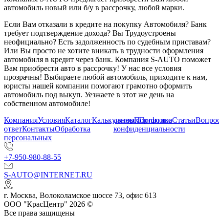
автомобиль новый или б/у в рассрочку, любой марки.
Если Вам отказали в кредите на покупку Автомобиля? Банк
требует подтверждение дохода? Вы Трудоустроены
неофициально? Есть задолженность по судебным приставам?
Или Вы просто не хотите вникать в трудности оформления
автомобиля в кредит через банк. Компания S-AUTO поможет
Вам приобрести авто в рассрочку! У нас все условия
прозрачны! Выбираете любой автомобиль, приходите к нам,
юристы нашей компании помогают грамотно оформить
автомобиль под выкуп. Уезжаете в этот же день на
собственном автомобиле!
Компания
Условия
Каталог
Калькулятор
данных
Портфолио
Политика
Статьи
Вопрос
ответ
Контакты
Обработка
конфиденциальности
персональных
+7-950-980-88-55
S-AUTO@INTERNET.RU
г.
Москва
,
Волоколамское шоссе 73, офис 613
ООО "КрасЦентр" 2026 ©
Все права защищены