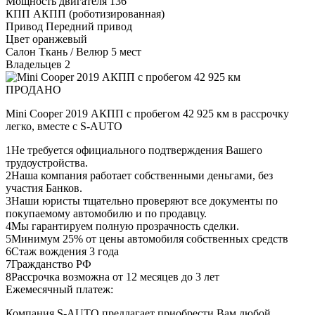
Мощность двигателя
136
КПП
АКПП (роботизированная)
Привод
Передний привод
Цвет
оранжевый
Салон
Ткань / Велюр 5 мест
Владельцев
2
ПРОДАНО
Mini Cooper 2019 АКПП с пробегом 42 925 км в рассрочку
легко, вместе с S-AUTO
1
Не требуется официального подтверждения Вашего
трудоустройства.
2
Наша компания работает собственными деньгами, без
участия Банков.
3
Наши юристы тщательно проверяют все документы по
покупаемому автомобилю и по продавцу.
4
Мы гарантируем полную прозрачность сделки.
5
Минимум 25% от цены автомобиля собственных средств
6
Стаж вождения 3 года
7
Гражданство РФ
8
Рассрочка возможна от 12 месяцев до 3 лет
Ежемесячный платеж:
Компания S-AUTO предлагает приобрести Вам любой