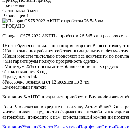
Привод
Полный привод
Цвет
белый
Салон
кожа 5 мест
Владельцев
1
ПРОДАНО
Changan CS75 2022 АКПП с пробегом 26 545 км в рассрочку ле
1
Не требуется официального подтверждения Вашего трудоустр
2
Наша компания работает собственными деньгами, без участия
3
Наши юристы тщательно проверяют все документы по покупа
4
Мы гарантируем полную прозрачность сделки.
5
Минимум 25% от цены автомобиля собственных средств
6
Стаж вождения 3 года
7
Гражданство РФ
8
Рассрочка возможна от 12 месяцев до 3 лет
Ежемесячный платеж:
Компания S-AUTO предлагает приобрести Вам любой автомобил
Если Вам отказали в кредите на покупку Автомобиля? Банк т
хотите вникать в трудности оформления автомобиля в кредит 
автомобиль, приходите к нам, юристы нашей компании помогаю
Компания
Условия
Каталог
Калькулятор
Портфолио
Статьи
Вопрос