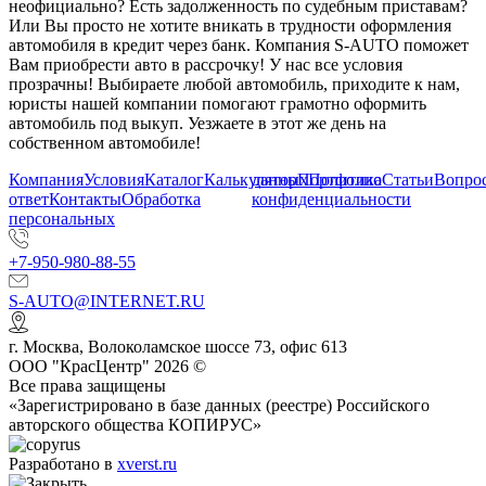
неофициально? Есть задолженность по судебным приставам?
Или Вы просто не хотите вникать в трудности оформления
автомобиля в кредит через банк. Компания S-AUTO поможет
Вам приобрести авто в рассрочку! У нас все условия
прозрачны! Выбираете любой автомобиль, приходите к нам,
юристы нашей компании помогают грамотно оформить
автомобиль под выкуп. Уезжаете в этот же день на
собственном автомобиле!
Компания
Условия
Каталог
Калькулятор
данных
Портфолио
Политика
Статьи
Вопрос
ответ
Контакты
Обработка
конфиденциальности
персональных
+7-950-980-88-55
S-AUTO@INTERNET.RU
г.
Москва
,
Волоколамское шоссе 73, офис 613
ООО "КрасЦентр" 2026 ©
Все права защищены
«Зарегистрировано в базе данных (реестре) Российского
авторского общества КОПИРУС»
Разработано в
xverst.ru