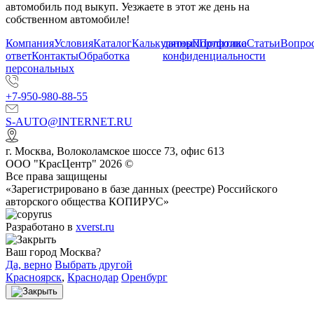
автомобиль под выкуп. Уезжаете в этот же день на
собственном автомобиле!
Компания
Условия
Каталог
Калькулятор
данных
Портфолио
Политика
Статьи
Вопрос
ответ
Контакты
Обработка
конфиденциальности
персональных
+7-950-980-88-55
S-AUTO@INTERNET.RU
г.
Москва
,
Волоколамское шоссе 73, офис 613
ООО "КрасЦентр" 2026 ©
Все права защищены
«Зарегистрировано в базе данных (реестре) Российского
авторского общества КОПИРУС»
Разработано в
xverst.ru
Ваш город Москва?
Да, верно
Выбрать другой
Красноярск
,
Краснодар
Оренбург