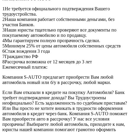
1
Не требуется официального подтверждения Вашего
трудоустройства.
2
Наша компания работает собственными деньгами, без
участия Банков.
3
Наши юристы тщательно проверяют все документы по
покупаемому автомобилю и по продавцу.
4
Мы гарантируем полную прозрачность сделки.
5
Минимум 25% от цены автомобиля собственных средств
6
Стаж вождения 3 года
7
Гражданство РФ
8
Рассрочка возможна от 12 месяцев до 3 лет
Ежемесячный платеж:
Компания S-AUTO предлагает приобрести Вам любой
автомобиль новый или б/у в рассрочку, любой марки.
Если Вам отказали в кредите на покупку Автомобиля? Банк
требует подтверждение дохода? Вы Трудоустроены
неофициально? Есть задолженность по судебным приставам?
Или Вы просто не хотите вникать в трудности оформления
автомобиля в кредит через банк. Компания S-AUTO поможет
Вам приобрести авто в рассрочку! У нас все условия
прозрачны! Выбираете любой автомобиль, приходите к нам,
юристы нашей компании помогают грамотно оформить