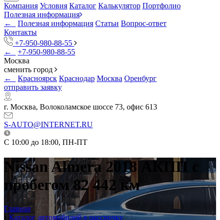
Компания
Условия
Каталог
Калькулятор
Портфолио
Полезная информация
←
Полезная информация
Статьи
Вопрос-ответ
Контакты
+7-950-980-88-55
←
+7-950-980-88-55
Москва
сменить город
←
Красноярск
Краснодар
Москва
Оренбург
отправить заявку
г. Москва, Волоколамское шоссе 73, офис 613
S-AUTO@INTERNET.RU
C 10:00 до 18:00, ПН-ПТ
Nissan Almera 2018 АКПП с
пробегом 82 442 км
Главная
Каталог автомобилей в рассрочку