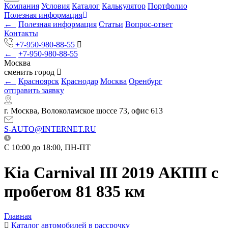
Компания
Условия
Каталог
Калькулятор
Портфолио
Полезная информация
←
Полезная информация
Статьи
Вопрос-ответ
Контакты
+7-950-980-88-55
←
+7-950-980-88-55
Москва
сменить город
←
Красноярск
Краснодар
Москва
Оренбург
отправить заявку
г. Москва, Волоколамское шоссе 73, офис 613
S-AUTO@INTERNET.RU
C 10:00 до 18:00, ПН-ПТ
Kia Carnival III 2019 АКПП с
пробегом 81 835 км
Главная
Каталог автомобилей в рассрочку