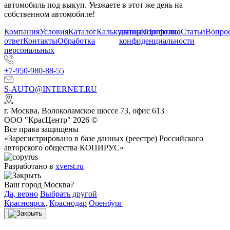
автомобиль под выкуп. Уезжаете в этот же день на
собственном автомобиле!
Компания
Условия
Каталог
Калькулятор
данных
Портфолио
Политика
Статьи
Вопрос
ответ
Контакты
Обработка
конфиденциальности
персональных
+7-950-980-88-55
S-AUTO@INTERNET.RU
г.
Москва
,
Волоколамское шоссе 73, офис 613
ООО "КрасЦентр" 2026 ©
Все права защищены
«Зарегистрировано в базе данных (реестре) Российского
авторского общества КОПИРУС»
Разработано в
xverst.ru
Ваш город Москва?
Да, верно
Выбрать другой
Красноярск
,
Краснодар
Оренбург