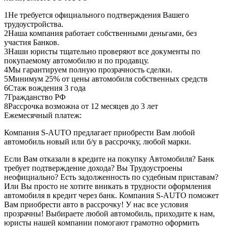
1
Не требуется официального подтверждения Вашего
трудоустройства.
2
Наша компания работает собственными деньгами, без
участия Банков.
3
Наши юристы тщательно проверяют все документы по
покупаемому автомобилю и по продавцу.
4
Мы гарантируем полную прозрачность сделки.
5
Минимум 25% от цены автомобиля собственных средств
6
Стаж вождения 3 года
7
Гражданство РФ
8
Рассрочка возможна от 12 месяцев до 3 лет
Ежемесячный платеж:
Компания S-AUTO предлагает приобрести Вам любой
автомобиль новый или б/у в рассрочку, любой марки.
Если Вам отказали в кредите на покупку Автомобиля? Банк
требует подтверждение дохода? Вы Трудоустроены
неофициально? Есть задолженность по судебным приставам?
Или Вы просто не хотите вникать в трудности оформления
автомобиля в кредит через банк. Компания S-AUTO поможет
Вам приобрести авто в рассрочку! У нас все условия
прозрачны! Выбираете любой автомобиль, приходите к нам,
юристы нашей компании помогают грамотно оформить