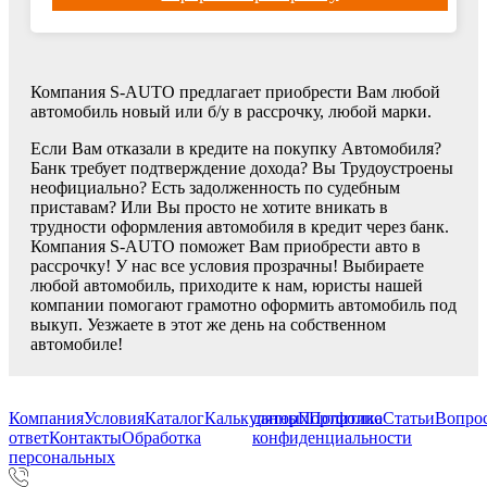
Компания S-AUTO предлагает приобрести Вам любой
автомобиль новый или б/у в рассрочку, любой марки.
Если Вам отказали в кредите на покупку Автомобиля?
Банк требует подтверждение дохода? Вы Трудоустроены
неофициально? Есть задолженность по судебным
приставам? Или Вы просто не хотите вникать в
трудности оформления автомобиля в кредит через банк.
Компания S-AUTO поможет Вам приобрести авто в
рассрочку! У нас все условия прозрачны! Выбираете
любой автомобиль, приходите к нам, юристы нашей
компании помогают грамотно оформить автомобиль под
выкуп. Уезжаете в этот же день на собственном
автомобиле!
Компания
Условия
Каталог
Калькулятор
данных
Портфолио
Политика
Статьи
Вопрос
ответ
Контакты
Обработка
конфиденциальности
персональных