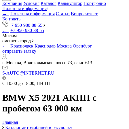
Компания
Условия
Каталог
Калькулятор
Портфолио
Полезная информация
←
Полезная информация
Статьи
Вопрос-ответ
Контакты
+7-950-980-88-55
←
+7-950-980-88-55
Москва
сменить город
←
Красноярск
Краснодар
Москва
Оренбург
отправить заявку
г. Москва, Волоколамское шоссе 73, офис 613
S-AUTO@INTERNET.RU
C 10:00 до 18:00, ПН-ПТ
BMW X5 2021 АКПП с
пробегом 63 000 км
Главная
Каталог автомобилей в рассрочку