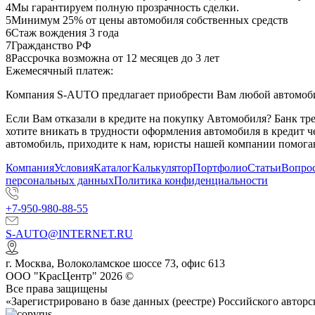
4
Мы гарантируем полную прозрачность сделки.
5
Минимум 25% от цены автомобиля собственных средств
6
Стаж вождения 3 года
7
Гражданство РФ
8
Рассрочка возможна от 12 месяцев до 3 лет
Ежемесячный платеж:
Компания S-AUTO предлагает приобрести Вам любой автомобил
Если Вам отказали в кредите на покупку Автомобиля? Банк т
хотите вникать в трудности оформления автомобиля в кредит 
автомобиль, приходите к нам, юристы нашей компании помогаю
Компания
Условия
Каталог
Калькулятор
Портфолио
Статьи
Вопрос
персональных данных
Политика конфиденциальности
+7-950-980-88-55
S-AUTO@INTERNET.RU
г.
Москва
,
Волоколамское шоссе 73, офис 613
ООО "КрасЦентр" 2026 ©
Все права защищены
«Зарегистрировано в базе данных (реестре) Российского авт