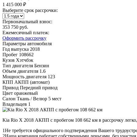
1 415 000 ₽
Выберите срок рассрочки:
Первоначальный взнос:
353 750 руб.
Ежемесячный платеж:
Оформить рассрочку
Параметры автомобиля
Год выпуска
2018
Пробег
108662
Кузов
Хэтчбэк
Тип двигателя
Бензин
Объем двигателя
1.6
Мощность двигателя
123
КПП
АКПП (автомат)
Привод
Передний привод
Цвет
оранжевый
Салон
Ткань / Велюр 5 мест
Владельцев
1
Kia Rio X 2018 АКПП с пробегом 108 662 км в рассрочку легко
1
Не требуется официального подтверждения Вашего трудоустр
2
Наша компания работает собственными деньгами, без участия