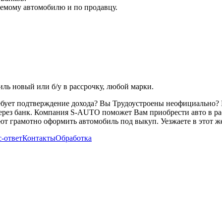
емому автомобилю и по продавцу.
ь новый или б/у в рассрочку, любой марки.
ребует подтверждение дохода? Вы Трудоустроены неофициально? 
через банк. Компания S-AUTO поможет Вам приобрести авто в ра
т грамотно оформить автомобиль под выкуп. Уезжаете в этот же
-ответ
Контакты
Обработка