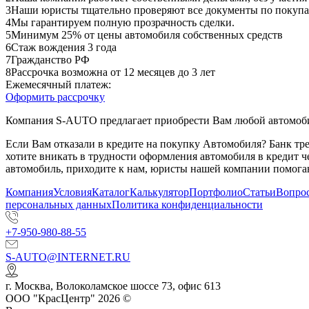
3
Наши юристы тщательно проверяют все документы по покупа
4
Мы гарантируем полную прозрачность сделки.
5
Минимум 25% от цены автомобиля собственных средств
6
Стаж вождения 3 года
7
Гражданство РФ
8
Рассрочка возможна от 12 месяцев до 3 лет
Ежемесячный платеж:
Оформить рассрочку
Компания S-AUTO предлагает приобрести Вам любой автомобил
Если Вам отказали в кредите на покупку Автомобиля? Банк т
хотите вникать в трудности оформления автомобиля в кредит 
автомобиль, приходите к нам, юристы нашей компании помогаю
Компания
Условия
Каталог
Калькулятор
Портфолио
Статьи
Вопрос
персональных данных
Политика конфиденциальности
+7-950-980-88-55
S-AUTO@INTERNET.RU
г.
Москва
,
Волоколамское шоссе 73, офис 613
ООО "КрасЦентр" 2026 ©