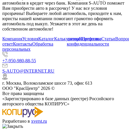
автомобиля в кредит через банк. Компания S-AUTO поможет
Вам приобрести авто в рассрочку! У нас все условия
прозрачны! Выбираете любой автомобиль, приходите к нам,
юристы нашей компании помогают грамотно оформить
автомобиль под выкуп. Уезжаете в этот же день на
собственном автомобиле!
Компания
Условия
Каталог
Калькулятор
данных
Портфолио
Политика
Статьи
Вопрос
ответ
Контакты
Обработка
конфиденциальности
персональных
+7-950-980-88-55
S-AUTO@INTERNET.RU
г.
Москва
,
Волоколамское шоссе 73, офис 613
ООО "КрасЦентр" 2026 ©
Все права защищены
«Зарегистрировано в базе данных (реестре) Российского
авторского общества КОПИРУС»
Разработано в
xverst.ru