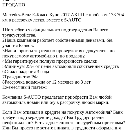
ПРОДАНО
Mercedes-Benz E-Класс Купе 2017 АКПП с пробегом 133 704
км в рассрочку легко, вместе с S-AUTO
1
Не требуется официального подтверждения Вашего
трудоустройства.
2
Наша компания работает собственными деньгами, без
участия Банков.
3
Наши юристы тщательно проверяют все документы по
покупаемому автомобилю и по продавцу.
4
Мы гарантируем полную прозрачность сделки.
5
Минимум 25% от цены автомобиля собственных средств
6
Стаж вождения 3 года
7
Гражданство РФ
8
Рассрочка возможна от 12 месяцев до 3 лет
Ежемесячный платеж:
Компания S-AUTO предлагает приобрести Вам любой
автомобиль новый или б/у в рассрочку, любой марки.
Если Вам отказали в кредите на покупку Автомобиля? Банк
требует подтверждение дохода? Вы Трудоустроены
неофициально? Есть задолженность по судебным приставам?
Или Вы просто не хотите вникать в трудности оформления