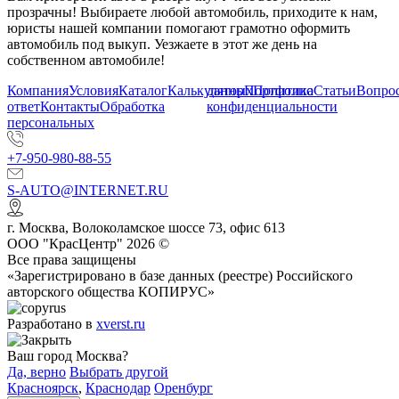
прозрачны! Выбираете любой автомобиль, приходите к нам,
юристы нашей компании помогают грамотно оформить
автомобиль под выкуп. Уезжаете в этот же день на
собственном автомобиле!
Компания
Условия
Каталог
Калькулятор
данных
Портфолио
Политика
Статьи
Вопрос
ответ
Контакты
Обработка
конфиденциальности
персональных
+7-950-980-88-55
S-AUTO@INTERNET.RU
г.
Москва
,
Волоколамское шоссе 73, офис 613
ООО "КрасЦентр" 2026 ©
Все права защищены
«Зарегистрировано в базе данных (реестре) Российского
авторского общества КОПИРУС»
Разработано в
xverst.ru
Ваш город Москва?
Да, верно
Выбрать другой
Красноярск
,
Краснодар
Оренбург