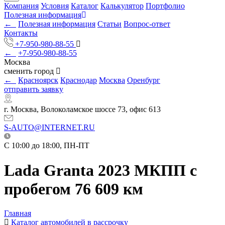
Компания
Условия
Каталог
Калькулятор
Портфолио
Полезная информация
←
Полезная информация
Статьи
Вопрос-ответ
Контакты
+7-950-980-88-55
←
+7-950-980-88-55
Москва
сменить город
←
Красноярск
Краснодар
Москва
Оренбург
отправить заявку
г. Москва, Волоколамское шоссе 73, офис 613
S-AUTO@INTERNET.RU
C 10:00 до 18:00, ПН-ПТ
Lada Granta 2023 МКПП с
пробегом 76 609 км
Главная
Каталог автомобилей в рассрочку