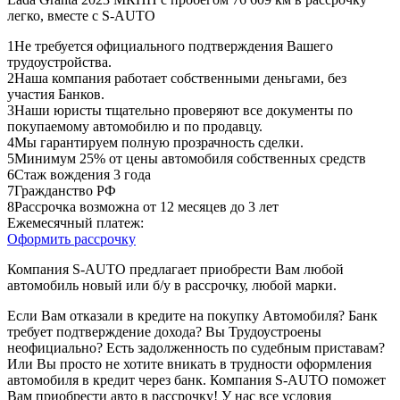
легко, вместе с S-AUTO
1
Не требуется официального подтверждения Вашего
трудоустройства.
2
Наша компания работает собственными деньгами, без
участия Банков.
3
Наши юристы тщательно проверяют все документы по
покупаемому автомобилю и по продавцу.
4
Мы гарантируем полную прозрачность сделки.
5
Минимум 25% от цены автомобиля собственных средств
6
Стаж вождения 3 года
7
Гражданство РФ
8
Рассрочка возможна от 12 месяцев до 3 лет
Ежемесячный платеж:
Оформить рассрочку
Компания S-AUTO предлагает приобрести Вам любой
автомобиль новый или б/у в рассрочку, любой марки.
Если Вам отказали в кредите на покупку Автомобиля? Банк
требует подтверждение дохода? Вы Трудоустроены
неофициально? Есть задолженность по судебным приставам?
Или Вы просто не хотите вникать в трудности оформления
автомобиля в кредит через банк. Компания S-AUTO поможет
Вам приобрести авто в рассрочку! У нас все условия