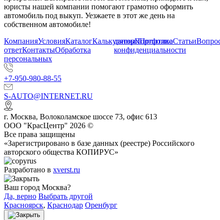
юристы нашей компании помогают грамотно оформить
автомобиль под выкуп. Уезжаете в этот же день на
собственном автомобиле!
Компания
Условия
Каталог
Калькулятор
данных
Портфолио
Политика
Статьи
Вопрос
ответ
Контакты
Обработка
конфиденциальности
персональных
+7-950-980-88-55
S-AUTO@INTERNET.RU
г.
Москва
,
Волоколамское шоссе 73, офис 613
ООО "КрасЦентр" 2026 ©
Все права защищены
«Зарегистрировано в базе данных (реестре) Российского
авторского общества КОПИРУС»
Разработано в
xverst.ru
Ваш город Москва?
Да, верно
Выбрать другой
Красноярск
,
Краснодар
Оренбург