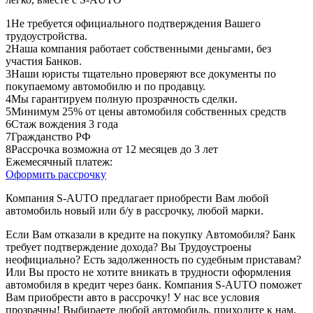
1
Не требуется официального подтверждения Вашего
трудоустройства.
2
Наша компания работает собственными деньгами, без
участия Банков.
3
Наши юристы тщательно проверяют все документы по
покупаемому автомобилю и по продавцу.
4
Мы гарантируем полную прозрачность сделки.
5
Минимум 25% от цены автомобиля собственных средств
6
Стаж вождения 3 года
7
Гражданство РФ
8
Рассрочка возможна от 12 месяцев до 3 лет
Ежемесячный платеж:
Оформить рассрочку
Компания S-AUTO предлагает приобрести Вам любой
автомобиль новый или б/у в рассрочку, любой марки.
Если Вам отказали в кредите на покупку Автомобиля? Банк
требует подтверждение дохода? Вы Трудоустроены
неофициально? Есть задолженность по судебным приставам?
Или Вы просто не хотите вникать в трудности оформления
автомобиля в кредит через банк. Компания S-AUTO поможет
Вам приобрести авто в рассрочку! У нас все условия
прозрачны! Выбираете любой автомобиль, приходите к нам,