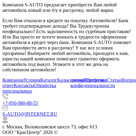
Компания S-AUTO предлагает приобрести Вам любой
автомобиль новый или б/у в рассрочку, любой марки.
Если Вам отказали в кредите на покупку Автомобиля? Банк
требует подтверждение дохода? Вы Трудоустроены
неофициально? Есть задолженность по судебным приставам?
Или Вы просто не хотите вникать в трудности оформления
автомобиля в кредит через банк. Компания S-AUTO поможет
Вам приобрести авто в рассрочку! У нас все условия
прозрачны! Выбираете любой автомобиль, приходите к нам,
юристы нашей компании помогают грамотно оформить
автомобиль под выкуп. Уезжаете в этот же день на
собственном автомобиле!
Компания
Условия
Каталог
Калькулятор
данных
Портфолио
Политика
Статьи
Вопрос
ответ
Контакты
Обработка
конфиденциальности
персональных
+7-950-980-88-55
S-AUTO@INTERNET.RU
г.
Москва
,
Волоколамское шоссе 73, офис 613
ООО "КрасЦентр" 2026 ©