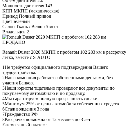
Объем двигателя
2.0
Мощность двигателя
143
КПП
МКПП (механическая)
Привод
Полный привод
Цвет
зеленый
Салон
Ткань / Велюр 5 мест
Владельцев
2
ПРОДАНО
Renault Duster 2020 МКПП с пробегом 102 283 км в рассрочку
легко, вместе с S-AUTO
1
Не требуется официального подтверждения Вашего
трудоустройства.
2
Наша компания работает собственными деньгами, без
участия Банков.
3
Наши юристы тщательно проверяют все документы по
покупаемому автомобилю и по продавцу.
4
Мы гарантируем полную прозрачность сделки.
5
Минимум 25% от цены автомобиля собственных средств
6
Стаж вождения 3 года
7
Гражданство РФ
8
Рассрочка возможна от 12 месяцев до 3 лет
Ежемесячный платеж: