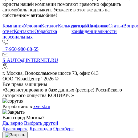
юристы нашей компании помогают грамотно оформить
автомобиль под выкуп. Уезжаете в этот же день на
собственном автомобиле!
Компания
Условия
Каталог
Калькулятор
данных
Портфолио
Политика
Статьи
Вопрос
ответ
Контакты
Обработка
конфиденциальности
персональных
+7-950-980-88-55
S-AUTO@INTERNET.RU
г.
Москва
,
Волоколамское шоссе 73, офис 613
ООО "КрасЦентр" 2026 ©
Все права защищены
«Зарегистрировано в базе данных (реестре) Российского
авторского общества КОПИРУС»
Разработано в
xverst.ru
Ваш город Москва?
Да, верно
Выбрать другой
Красноярск
,
Краснодар
Оренбург