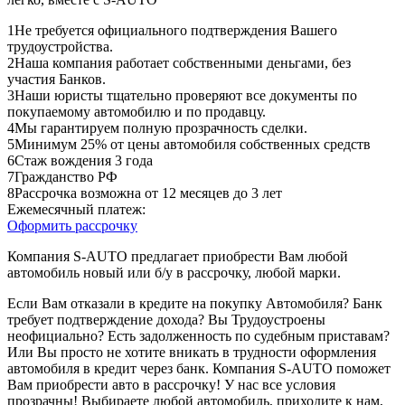
1
Не требуется официального подтверждения Вашего
трудоустройства.
2
Наша компания работает собственными деньгами, без
участия Банков.
3
Наши юристы тщательно проверяют все документы по
покупаемому автомобилю и по продавцу.
4
Мы гарантируем полную прозрачность сделки.
5
Минимум 25% от цены автомобиля собственных средств
6
Стаж вождения 3 года
7
Гражданство РФ
8
Рассрочка возможна от 12 месяцев до 3 лет
Ежемесячный платеж:
Оформить рассрочку
Компания S-AUTO предлагает приобрести Вам любой
автомобиль новый или б/у в рассрочку, любой марки.
Если Вам отказали в кредите на покупку Автомобиля? Банк
требует подтверждение дохода? Вы Трудоустроены
неофициально? Есть задолженность по судебным приставам?
Или Вы просто не хотите вникать в трудности оформления
автомобиля в кредит через банк. Компания S-AUTO поможет
Вам приобрести авто в рассрочку! У нас все условия
прозрачны! Выбираете любой автомобиль, приходите к нам,