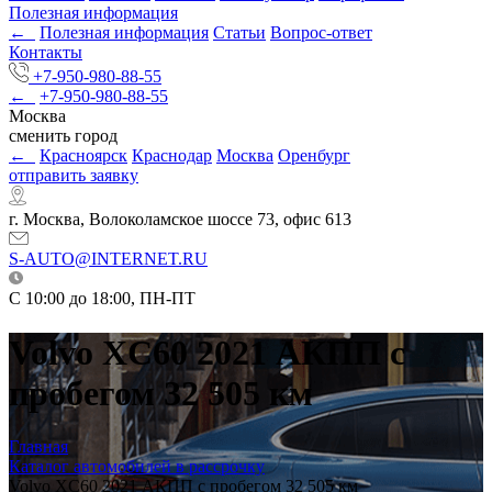
Полезная информация
←
Полезная информация
Статьи
Вопрос-ответ
Контакты
+7-950-980-88-55
←
+7-950-980-88-55
Москва
сменить город
←
Красноярск
Краснодар
Москва
Оренбург
отправить заявку
г. Москва, Волоколамское шоссе 73, офис 613
S-AUTO@INTERNET.RU
C 10:00 до 18:00, ПН-ПТ
Volvo XC60 2021 АКПП с
пробегом 32 505 км
Главная
Каталог автомобилей в рассрочку
Volvo XC60 2021 АКПП с пробегом 32 505 км