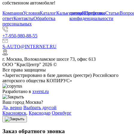
собственном автомобиле!
Компания
Условия
Каталог
Калькулятор
данных
Портфолио
Политика
Статьи
Вопрос
ответ
Контакты
Обработка
конфиденциальности
персональных
+7-950-980-88-55
S-AUTO@INTERNET.RU
г.
Москва
,
Волоколамское шоссе 73, офис 613
ООО "КрасЦентр" 2026 ©
Все права защищены
«Зарегистрировано в базе данных (реестре) Российского
авторского общества КОПИРУС»
Разработано в
xverst.ru
Ваш город Москва?
Да, верно
Выбрать другой
Красноярск
,
Краснодар
Оренбург
Заказ обратного звонка