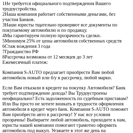
1
Не требуется официального подтверждения Вашего
трудоустройства.
2
Наша компания работает собственными деньгами, без
участия Банков.
3
Наши юристы тщательно проверяют все документы по
покупаемому автомобилю и по продавцу.
4
Мы гарантируем полную прозрачность сделки.
5
Минимум 25% от цены автомобиля собственных средств
6
Стаж вождения 3 года
7
Гражданство РФ
8
Рассрочка возможна от 12 месяцев до 3 лет
Ежемесячный платеж:
Компания S-AUTO предлагает приобрести Вам любой
автомобиль новый или б/у в рассрочку, любой марки.
Если Вам отказали в кредите на покупку Автомобиля? Банк
требует подтверждение дохода? Вы Трудоустроены
неофициально? Есть задолженность по судебным приставам?
Или Вы просто не хотите вникать в трудности оформления
автомобиля в кредит через банк. Компания S-AUTO поможет
Вам приобрести авто в рассрочку! У нас все условия
прозрачны! Выбираете любой автомобиль, приходите к нам,
юристы нашей компании помогают грамотно оформить
автомобиль под выкуп. Уезжаете в этот же день на