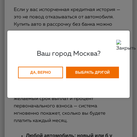
Если у вас испорченная кредитная история —
это не повод отказываться от автомобиля.
Купить авто в рассрочку без банка можно
даже с просрочками в прошлом.
Комфортные платежи
Ваш город Москва?
Вы сами выбираете комфортный срок — от 1
года до 3 лет. Сумму ежемесячного платежа
ДА, ВЕРНО
ВЫБРАТЬ ДРУГОЙ
легко рассчитать с помощью
онлайн-
калькулятора
на сайте, заранее планируя
свои расходы. Укажите стоимость машины,
желаемый срок выплат и процент
первоначального взноса — система
мгновенно покажет, сколько вы будете
платить каждый месяц.
Любой автомобиль: новый или б у