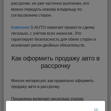
рассрочке, но уже частично выплачен, его
можно передать новому владельцу по
согласованию сторон.
Компания
S-AUTO помогает провести сделку
легально, с учётом всех нюансов. Это
гарантирует безопасность для обеих сторон и
исключает риски двойных обязательств.
Как оформить продажу авто в
рассрочку
Многих интересует, как правильно оформить
продажу авто в рассрочку.
Процедура включает несколько этапов:
Проверка состояния автомобиля и