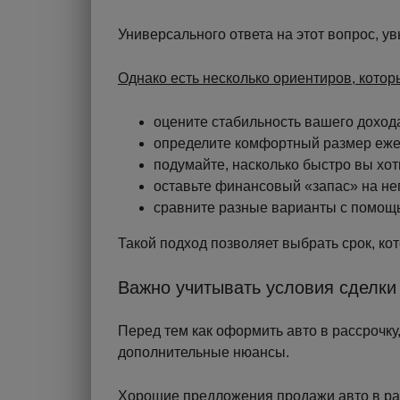
Универсального ответа на этот вопрос, ув
Однако есть несколько ориентиров, котор
оцените стабильность вашего доход
определите комфортный размер еже
подумайте, насколько быстро вы хот
оставьте финансовый «запас» на н
сравните разные варианты с помо
Такой подход позволяет выбрать срок, ко
Важно учитывать условия сделки
Перед тем как оформить авто в рассрочку
дополнительные нюансы.
Хорошие предложения продажи авто в рас