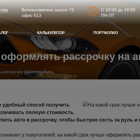
C 10:00 до 18:00
сква
Волоколамское шоссе 73,
ПН-ПТ
офис 613
АЛОГ
КАЛЬКУЛЯТОР
ПОРТФОЛИО
е оформлять рассрочку на 
ь рассрочку на автомобиль
о удобный способ получить
плачивать полную стоимость.
пить авто в рассрочку, чтобы быстрее сесть за руль 
озникает у покупателей: на какой срок лучше оформлять ра