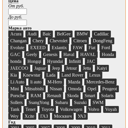
Цена
От руб.
До руб.
Марка авто
Acura
Audi
Baic
BelGee
BMW
Cadillac
Changan
Chery
Chevrolet
Citroen
DongFeng
Evolute
EXEED
Exlantix
FAW
Fiat
Ford
GAC
Geely
Genesis
Haval
HAVAL
Honda
honda
Hongqi
Hyundai
Infiniti
JAC
JAECOO
Jaguar
Jeep
Jetour
Jetta
Kaiyi
Kia
Knewstar
Lada
Land Rover
Lexus
Li Auto
li auto
M-Hero
Mazda
Mercedes-Benz
Mini
Mitsubishi
Nissan
Omoda
Opel
Peugeot
Porsche
RAM
Renault
Skoda
Smart
Solaris
Sollers
SsangYong
Subaru
Suzuki
SWM
Tank
Tenet
Toyota
Volkswagen
Volvo
Voyah
Wey
Xcite
ГАЗ
Москвич
УАЗ
Год
2001
2005
2007
2008
2009
2010
2011