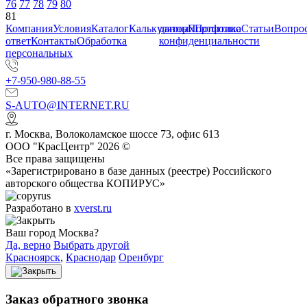
76
77
78
79
80
81
Компания
Условия
Каталог
Калькулятор
данных
Портфолио
Политика
Статьи
Вопрос
ответ
Контакты
Обработка
конфиденциальности
персональных
+7-950-980-88-55
S-AUTO@INTERNET.RU
г.
Москва
,
Волоколамское шоссе 73, офис 613
ООО "КрасЦентр" 2026 ©
Все права защищены
«Зарегистрировано в базе данных (реестре) Российского
авторского общества КОПИРУС»
Разработано в
xverst.ru
Ваш город Москва?
Да, верно
Выбрать другой
Красноярск
,
Краснодар
Оренбург
Заказ обратного звонка